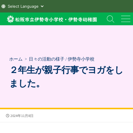
コ
検
メ
ン
索
ニ
テ
切
ュ
ン
り
ー
替
ツ
え
へ
ホーム
>
日々の活動の様子
/
伊勢寺小学校
ス
２年生が親子行事でヨガをし
キ
ッ
ました。
プ
公
2024年11月8日
開
日