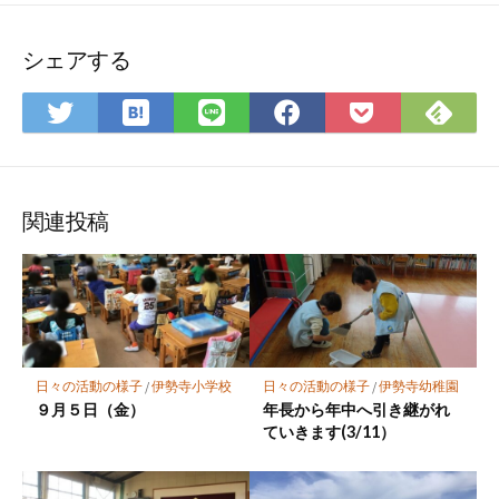
シェアする
は
Fee
Twitter
LINE
Facebook
Pocket
て
で
で
で
で
に
な
購
シ
シ
シ
保
ブ
読
ェ
ェ
ェ
存
ッ
ア
ア
ア
関連投稿
ク
マ
ー
ク
に
保
日々の活動の様子
/
伊勢寺小学校
日々の活動の様子
/
伊勢寺幼稚園
存
９月５日（金）
年長から年中へ引き継がれ
ていきます(3/11）