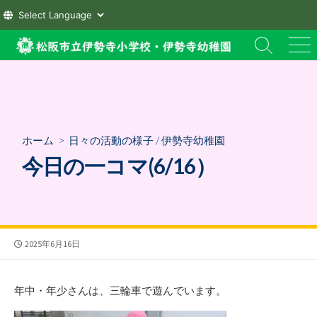
コ
検
メ
ン
索
ニ
テ
切
ュ
ン
り
ー
替
ツ
え
へ
ホーム
>
日々の活動の様子
/
伊勢寺幼稚園
ス
今日の一コマ(6/16）
キ
ッ
プ
公
2025年6月16日
開
日
年中・年少さんは、三輪車で遊んでいます。