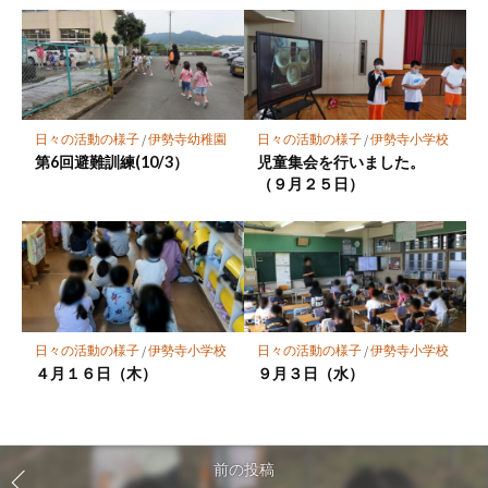
日々の活動の様子
/
伊勢寺幼稚園
日々の活動の様子
/
伊勢寺小学校
第6回避難訓練(10/3）
児童集会を行いました。
（９月２５日）
日々の活動の様子
/
伊勢寺小学校
日々の活動の様子
/
伊勢寺小学校
４月１６日（木）
９月３日（水）
前の投稿