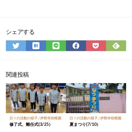
シェアする
は
Fee
Twitter
LINE
Facebook
Pocket
て
で
で
で
で
に
な
購
シ
シ
シ
保
ブ
読
ェ
ェ
ェ
存
ッ
ア
ア
ア
関連投稿
ク
マ
ー
ク
に
保
日々の活動の様子
/
伊勢寺幼稚園
日々の活動の様子
/
伊勢寺幼稚園
存
修了式、離任式(3/25）
夏まつり(7/10）