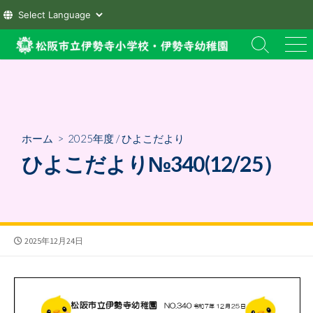
コ
検
メ
ン
索
ニ
テ
切
ュ
ン
り
ー
替
ツ
え
へ
ホーム
>
2025年度
/
ひよこだより
ス
ひよこだより№340(12/25）
キ
ッ
プ
公
2025年12月24日
開
日