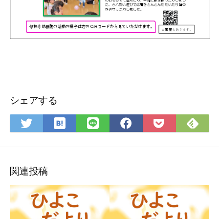
シェアする
は
Fee
Twitter
LINE
Facebook
Pocket
て
で
で
で
で
に
な
購
シ
シ
シ
保
ブ
読
ェ
ェ
ェ
存
ッ
ア
ア
ア
関連投稿
ク
マ
ー
ク