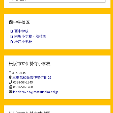
別
ア
ー
カ
イ
西中学校区
ブ
西中学校
阿坂小学校・幼稚園
松江小学校
松阪市立伊勢寺小学校
〒515-0845
三重県松阪市伊勢寺町26
0598-58-2949
0598-58-3760
isedera2es@matsusaka.ed.jp