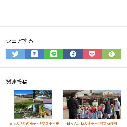
シェアする
は
Fee
Twitter
LINE
Facebook
Pocket
て
で
で
で
で
に
な
購
シ
シ
シ
保
ブ
読
ェ
ェ
ェ
存
ッ
ア
ア
ア
関連投稿
ク
マ
ー
ク
に
保
日々の活動の様子
/
伊勢寺小学校
日々の活動の様子
/
伊勢寺幼稚園