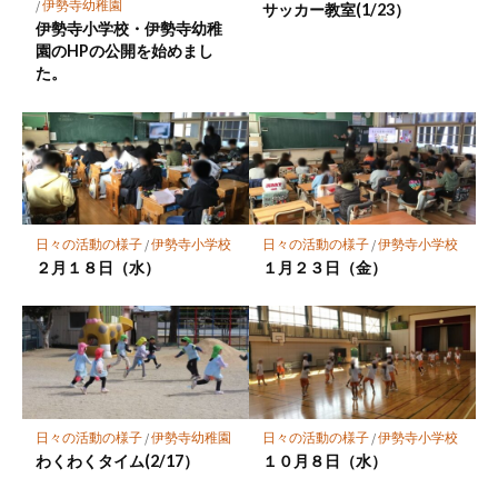
存
/
伊勢寺幼稚園
サッカー教室(1/23）
伊勢寺小学校・伊勢寺幼稚
園のHPの公開を始めまし
た。
日々の活動の様子
/
伊勢寺小学校
日々の活動の様子
/
伊勢寺小学校
２月１８日（水）
１月２３日（金）
日々の活動の様子
/
伊勢寺幼稚園
日々の活動の様子
/
伊勢寺小学校
わくわくタイム(2/17）
１０月８日（水）