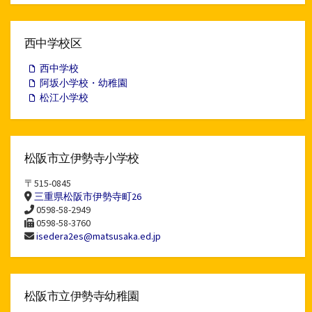
ア
ー
カ
イ
西中学校区
ブ
西中学校
阿坂小学校・幼稚園
松江小学校
松阪市立伊勢寺小学校
〒515-0845
三重県松阪市伊勢寺町26
0598-58-2949
0598-58-3760
isedera2es@matsusaka.ed.jp
松阪市立伊勢寺幼稚園