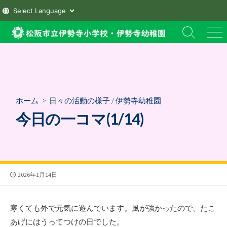
コ
検
メ
ン
索
ニ
テ
切
ュ
ン
り
ー
替
ツ
え
へ
ホーム
>
日々の活動の様子
/
伊勢寺幼稚園
ス
今日の一コマ(1/14)
キ
ッ
プ
公
2026年1月14日
開
日
寒くても外で元気に遊んでいます。風が強かったので、たこ
あげにはうってつけの日でした。