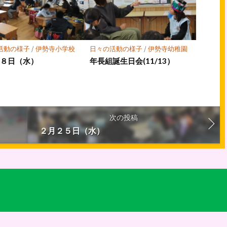
活動の様子
/
伊勢寺小学校
日々の活動の様子
/
伊勢寺幼稚園
２８日（水）
年長組誕生日会(11/13）
次の投稿
２月２５日（水）