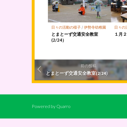
日々の活動の様子
/
伊勢寺幼稚園
日々の
とまとーず交通安全教室
１月
(2/24）
前の投稿
とまとーず交通安全教室(2/24）
Powered by
Quarro