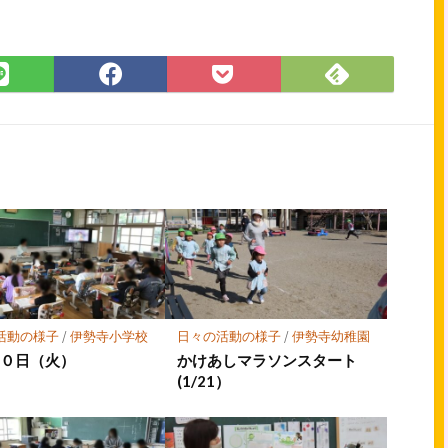
Feedly
LINE
Facebook
Pocket
で
で
で
に
購
シ
シ
保
読
ェ
ェ
存
ア
ア
活動の様子
/
伊勢寺小学校
日々の活動の様子
/
伊勢寺幼稚園
１０日（火）
かけあしマラソンスタート
(1/21）