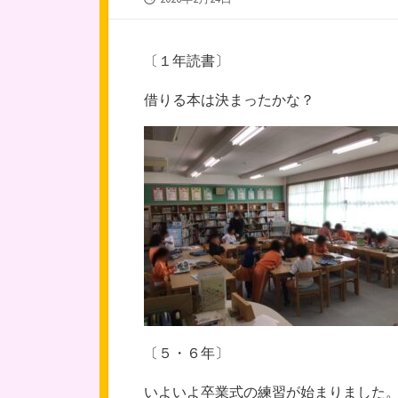
開
日
〔１年読書〕
借りる本は決まったかな？
〔５・６年〕
いよいよ卒業式の練習が始まりました