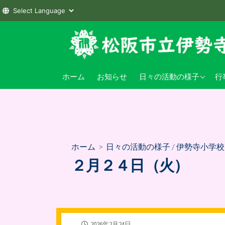
コ
ン
テ
ン
伊勢寺小学校
小
ホーム
お知らせ
日々の活動の様子
行
ツ
へ
伊勢寺幼稚園
幼
ス
キ
ッ
プ
ホーム
>
日々の活動の様子
/
伊勢寺小学校
２月２４日（火）
公
2026年2月24日