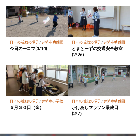
日々の活動の様子
/
伊勢寺幼稚園
日々の活動の様子
/
伊勢寺幼稚園
今日の一コマ(1/14)
とまとーずの交通安全教室
(2/26）
日々の活動の様子
/
伊勢寺小学校
日々の活動の様子
/
伊勢寺幼稚園
５月３０日（金）
かけあしマラソン最終日
(2/7）