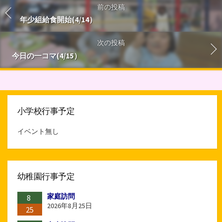
前の投稿
年少組給食開始(4/14）
次の投稿
今日の一コマ(4/15）
小学校行事予定
イベント無し
幼稚園行事予定
家庭訪問
8
2026年8月25日
25