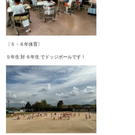
〔５・６年体育〕
５年生 対 ６年生 でドッジボールです！