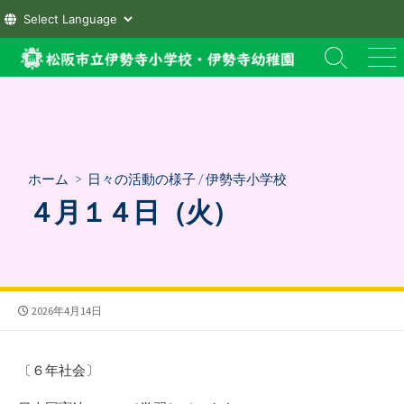
コ
検
メ
ン
索
ニ
テ
切
ュ
ン
り
ー
替
ツ
え
へ
ホーム
>
日々の活動の様子
/
伊勢寺小学校
ス
４月１４日（火）
キ
ッ
プ
公
2026年4月14日
開
日
〔６年社会〕