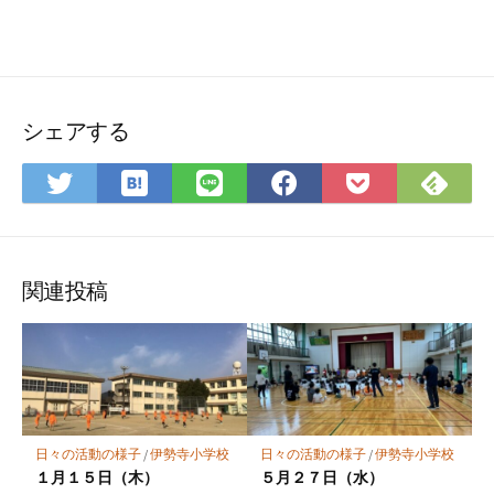
シェアする
は
Fee
Twitter
LINE
Facebook
Pocket
て
で
で
で
で
に
な
購
シ
シ
シ
保
ブ
読
ェ
ェ
ェ
存
ッ
ア
ア
ア
関連投稿
ク
マ
ー
ク
に
保
日々の活動の様子
/
伊勢寺小学校
日々の活動の様子
/
伊勢寺小学校
存
１月１５日（木）
５月２７日（水）