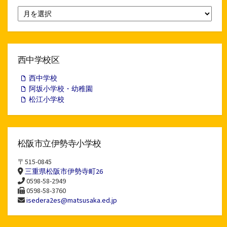
月
別
ア
ー
カ
イ
西中学校区
ブ
西中学校
阿坂小学校・幼稚園
松江小学校
松阪市立伊勢寺小学校
〒515-0845
三重県松阪市伊勢寺町26
0598-58-2949
0598-58-3760
isedera2es@matsusaka.ed.jp