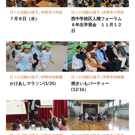
に
保
日々の活動の様子
/
伊勢寺小学校
日々の活動の様子
/
伊勢寺小学校
存
７月８日（水）
西中学校区人権フォーラム
６年生学習会 １１月１２
日
日々の活動の様子
/
伊勢寺幼稚園
日々の活動の様子
/
伊勢寺幼稚園
かけあしマラソン(1/20）
焼きいもパーティー
(12/16）