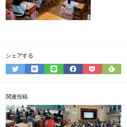
シェアする
は
Fee
Twitter
LINE
Facebook
Pocket
て
で
で
で
で
に
な
購
シ
シ
シ
保
ブ
読
ェ
ェ
ェ
存
ッ
ア
ア
ア
関連投稿
ク
マ
ー
ク