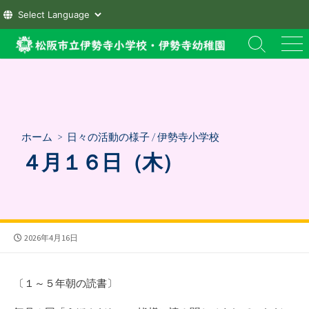
コ
検
メ
ン
索
ニ
テ
切
ュ
ン
り
ー
替
ツ
え
へ
ホーム
>
日々の活動の様子
/
伊勢寺小学校
ス
４月１６日（木）
キ
ッ
プ
公
2026年4月16日
開
日
〔１～５年朝の読書〕