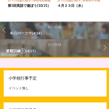
日々の活動の様子
/
伊勢寺幼稚園
日々の活動の様子
/
伊勢寺小学校
第5回英語で遊ぼう(10/21）
４月２３日（水）
前の投稿
今日の一コマ(4/16）
次の投稿
避難訓練①(4/17）
小学校行事予定
イベント無し