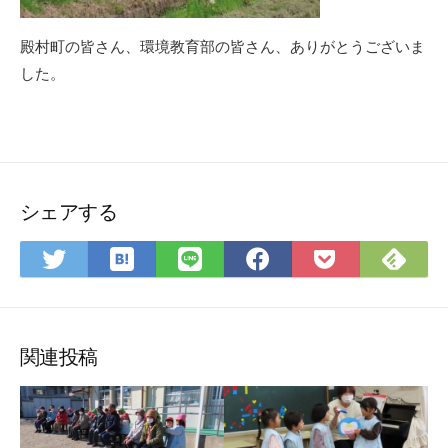
殿村町の皆さん、環境教育部の皆さん、ありがとうございま
した。
シェアする
は
Fee
Twitter
LINE
Facebook
Pocket
て
で
で
で
で
に
な
購
シ
シ
シ
保
ブ
読
ェ
ェ
ェ
存
ッ
ア
ア
ア
関連投稿
ク
マ
ー