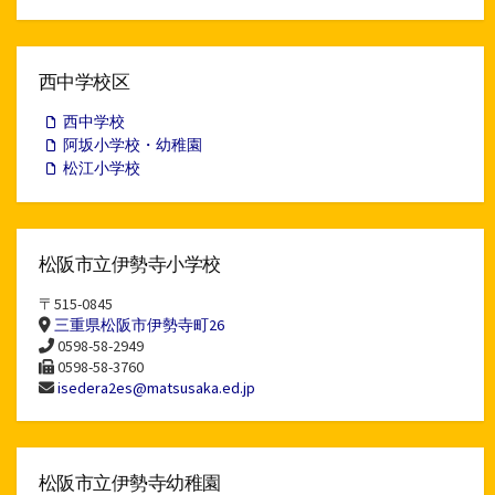
ア
ー
カ
イ
西中学校区
ブ
西中学校
阿坂小学校・幼稚園
松江小学校
松阪市立伊勢寺小学校
〒515-0845
三重県松阪市伊勢寺町26
0598-58-2949
0598-58-3760
isedera2es@matsusaka.ed.jp
松阪市立伊勢寺幼稚園