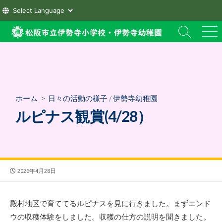
コ
検
メ
ン
索
ニ
テ
切
ュ
ン
り
ー
替
ツ
え
へ
ホーム
>
日々の活動の様子
/
伊勢寺幼稚園
ス
ルピナス観賞(4/28）
キ
ッ
プ
公
2026年4月28日
開
日
殿村地区で育ててるルピナスを見に行きました。まずエンド
ウの収穫体験をしました。収穫の仕方の説明を聞きました。