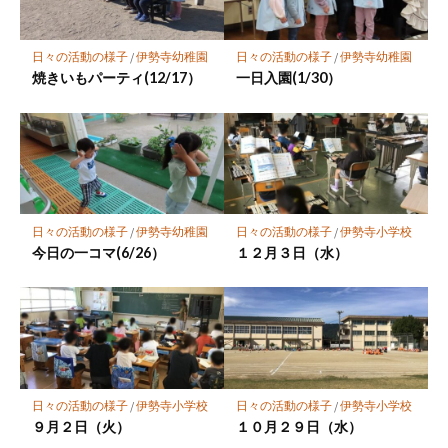
ク
に
保
日々の活動の様子
/
伊勢寺幼稚園
日々の活動の様子
/
伊勢寺幼稚園
存
焼きいもパーティ(12/17）
一日入園(1/30）
日々の活動の様子
/
伊勢寺幼稚園
日々の活動の様子
/
伊勢寺小学校
今日の一コマ(6/26）
１２月３日（水）
日々の活動の様子
/
伊勢寺小学校
日々の活動の様子
/
伊勢寺小学校
９月２日（火）
１０月２９日（水）