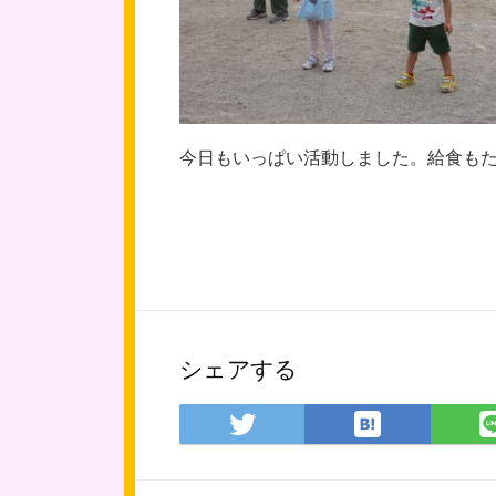
今日もいっぱい活動しました。給食も
シェアする
は
Twitter
て
で
な
シ