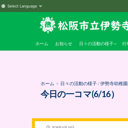
コ
ン
テ
ン
伊勢寺小学校
小
ホーム
お知らせ
日々の活動の様子
行
ツ
へ
伊勢寺幼稚園
幼
ス
キ
ッ
プ
ホーム
>
日々の活動の様子
/
伊勢寺幼稚園
今日の一コマ(6/16）
公
2026年6月16日