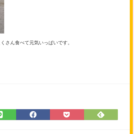
たくさん食べて元気いっぱいです。
Feedly
LINE
Facebook
Pocket
で
で
で
に
購
シ
シ
保