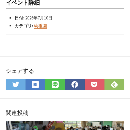
イベント詳細
日付:
2026年7月10日
カテゴリ:
幼稚園
シェアする
は
Fee
Twitter
LINE
Facebook
Pocket
て
で
で
で
で
に
な
購
シ
シ
シ
保
ブ
読
ェ
ェ
ェ
存
ッ
ア
ア
ア
関連投稿
ク
マ