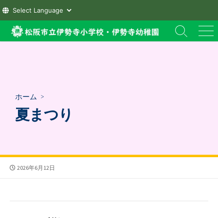
コ
検
メ
ン
索
ニ
テ
切
ュ
ン
り
ー
替
ツ
え
へ
ホーム
>
ス
夏まつり
キ
ッ
プ
公
2026年6月12日
開
日