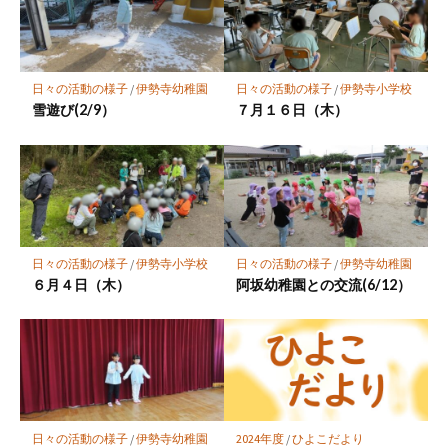
ー
ク
に
保
日々の活動の様子
/
伊勢寺幼稚園
日々の活動の様子
/
伊勢寺小学校
存
雪遊び(2/9）
７月１６日（木）
日々の活動の様子
/
伊勢寺小学校
日々の活動の様子
/
伊勢寺幼稚園
６月４日（木）
阿坂幼稚園との交流(6/12）
2024年度
/
ひよこだより
日々の活動の様子
/
伊勢寺幼稚園