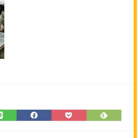
Feedly
LINE
Facebook
Pocket
で
で
で
に
購
シ
シ
保
読
ェ
ェ
存