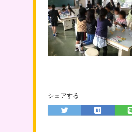
シェアする
は
Twitter
て
で
な
シ
ブ
ェ