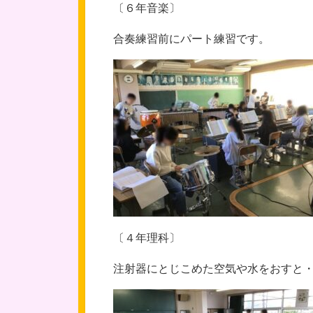
〔６年音楽〕
合奏練習前にパート練習です。
〔４年理科〕
注射器にとじこめた空気や水をおすと