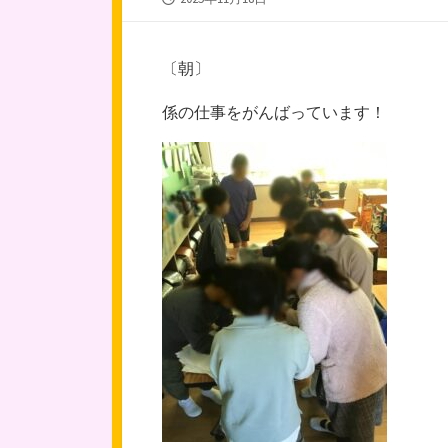
開
日
〔朝〕
係の仕事をがんばっています！