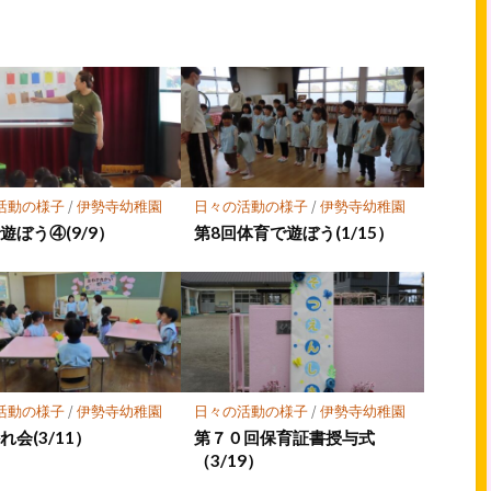
ア
ア
活動の様子
/
伊勢寺幼稚園
日々の活動の様子
/
伊勢寺幼稚園
遊ぼう④(9/9）
第8回体育で遊ぼう(1/15）
活動の様子
/
伊勢寺幼稚園
日々の活動の様子
/
伊勢寺幼稚園
れ会(3/11）
第７０回保育証書授与式
（3/19）