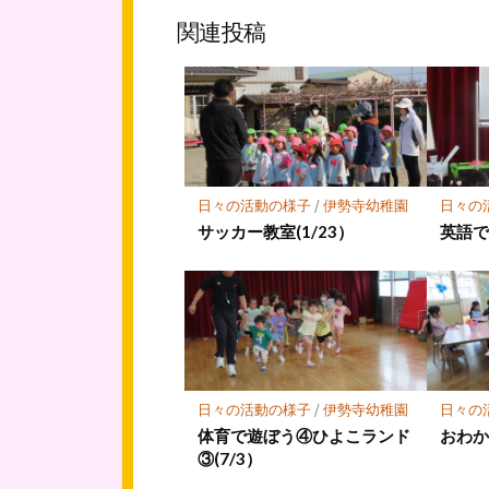
ッ
ア
関連投稿
ク
マ
ー
ク
に
保
存
日々の活動の様子
/
伊勢寺幼稚園
日々の
サッカー教室(1/23）
英語で
日々の活動の様子
/
伊勢寺幼稚園
日々の
体育で遊ぼう④ひよこランド
おわか
③(7/3）