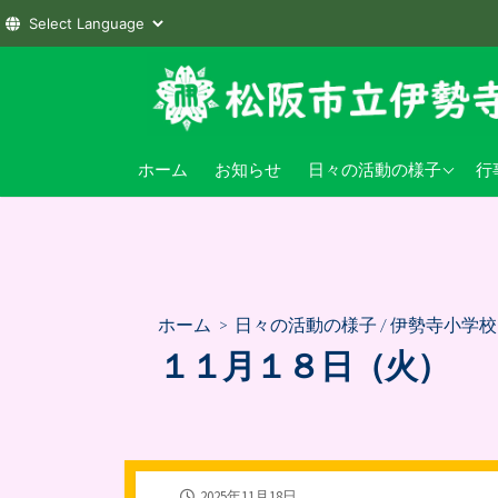
コ
ン
テ
ン
伊勢寺小学校
小
ホーム
お知らせ
日々の活動の様子
行
ツ
へ
伊勢寺幼稚園
幼
ス
キ
ッ
プ
ホーム
>
日々の活動の様子
/
伊勢寺小学校
１１月１８日（火）
公
2025年11月18日