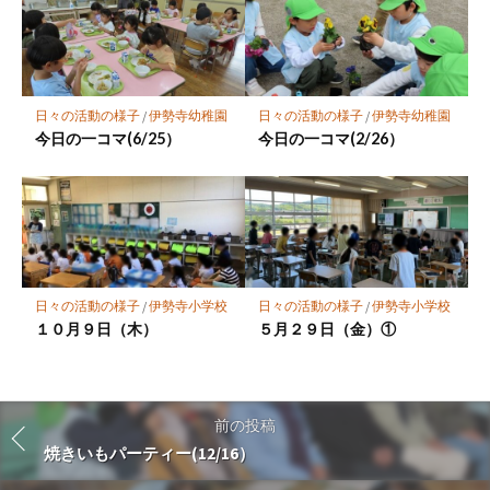
日々の活動の様子
/
伊勢寺幼稚園
日々の活動の様子
/
伊勢寺幼稚園
今日の一コマ(6/25）
今日の一コマ(2/26）
日々の活動の様子
/
伊勢寺小学校
日々の活動の様子
/
伊勢寺小学校
１０月９日（木）
５月２９日（金）①
前の投稿
焼きいもパーティー(12/16）