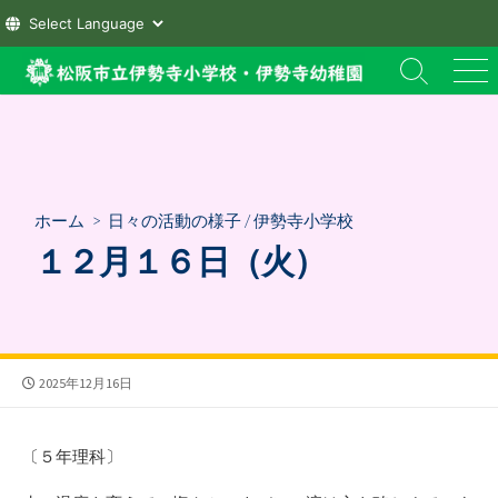
コ
検
メ
ン
索
ニ
テ
切
ュ
ン
り
ー
替
ツ
え
へ
ホーム
>
日々の活動の様子
/
伊勢寺小学校
ス
１２月１６日（火）
キ
ッ
プ
公
2025年12月16日
開
日
〔５年理科〕