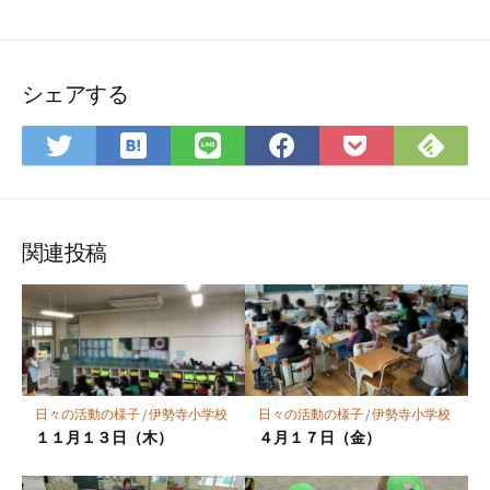
シェアする
は
Fee
Twitter
LINE
Facebook
Pocket
て
で
で
で
で
に
な
購
シ
シ
シ
保
ブ
読
ェ
ェ
ェ
存
ッ
ア
ア
ア
関連投稿
ク
マ
ー
ク
に
保
日々の活動の様子
/
伊勢寺小学校
日々の活動の様子
/
伊勢寺小学校
存
１１月１３日（木）
４月１７日（金）