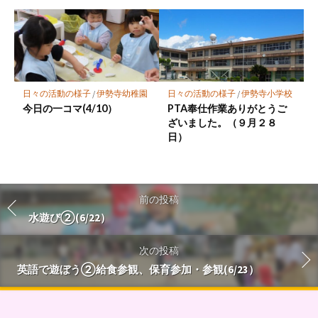
日々の活動の様子
/
伊勢寺幼稚園
日々の活動の様子
/
伊勢寺小学校
今日の一コマ(4/10）
PTA奉仕作業ありがとうご
ざいました。（９月２８
日）
前の投稿
水遊び②(6/22）
次の投稿
英語で遊ぼう②給食参観、保育参加・参観(6/23）