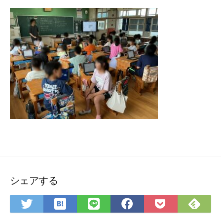
シェアする
は
Fee
Twitter
LINE
Facebook
Pocket
て
で
で
で
で
に