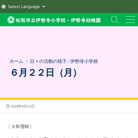
コ
検
メ
ン
索
ニ
テ
切
ュ
ン
り
ー
替
ツ
え
へ
ホーム
>
日々の活動の様子
/
伊勢寺小学校
ス
６月２２日（月）
キ
ッ
プ
公
2026年6月22日
開
日
〔３年理科〕