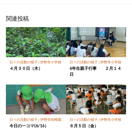
な
購
シ
シ
シ
保
ブ
読
ェ
ェ
ェ
存
ッ
ア
ア
ア
関連投稿
ク
マ
ー
ク
に
保
日々の活動の様子
/
伊勢寺小学校
日々の活動の様子
/
伊勢寺小学校
存
４月３０日（木）
6年生親子行事 ２月１４
日
日々の活動の様子
/
伊勢寺幼稚園
日々の活動の様子
/
伊勢寺小学校
今日の一コマ(6/16）
６月５日（金）