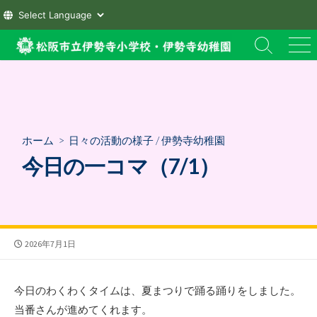
コ
検
メ
ン
索
ニ
テ
切
ュ
ン
り
ー
替
ツ
え
へ
ホーム
>
日々の活動の様子
/
伊勢寺幼稚園
ス
今日の一コマ（7/1）
キ
ッ
プ
公
2026年7月1日
開
日
今日のわくわくタイムは、夏まつりで踊る踊りをしました。
当番さんが進めてくれます。