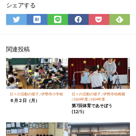
シェアする
は
Fee
Twitter
LINE
Facebook
Pocket
て
で
で
で
で
に
な
購
シ
シ
シ
保
ブ
読
ェ
ェ
ェ
存
ッ
ア
ア
ア
関連投稿
ク
マ
ー
ク
に
保
日々の活動の様子
/
伊勢寺小学校
日々の活動の様子
/
伊勢寺幼稚園
存
/
2024年度
/
2024年度
６月２日（月）
第7回体育であそぼう
(12/5）