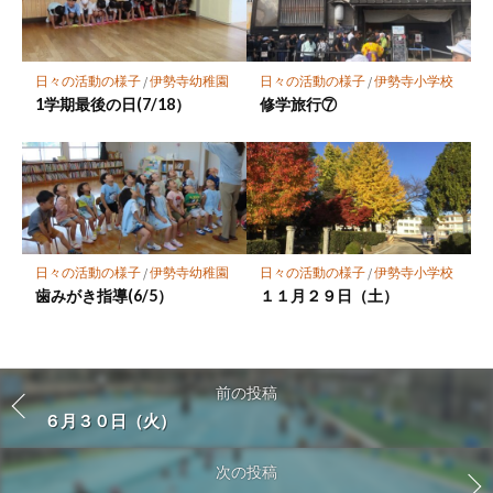
日々の活動の様子
/
伊勢寺幼稚園
日々の活動の様子
/
伊勢寺小学校
1学期最後の日(7/18）
修学旅行⑦
日々の活動の様子
/
伊勢寺幼稚園
日々の活動の様子
/
伊勢寺小学校
歯みがき指導(6/5）
１１月２９日（土）
前の投稿
６月３０日（火）
次の投稿