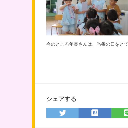
今のところ年長さんは、当番の日をと
シェアする
は
Twitter
て
で
な
シ