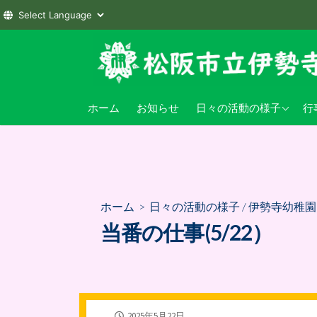
コ
ン
テ
ン
伊勢寺小学校
小
ホーム
お知らせ
日々の活動の様子
行
ツ
へ
伊勢寺幼稚園
幼
ス
キ
ッ
プ
ホーム
>
日々の活動の様子
/
伊勢寺幼稚園
当番の仕事(5/22）
公
2025年5月22日