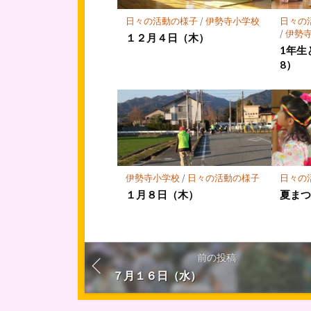
保
存
日々の活動の様子
/
伊勢寺小学校
日々の
/
伊勢
１２月４日（木）
1年生
8）
伊勢寺小学校
/
日々の活動の様子
日々の
１月８日（木）
夏まつ
前の投稿
７月１６日（水）