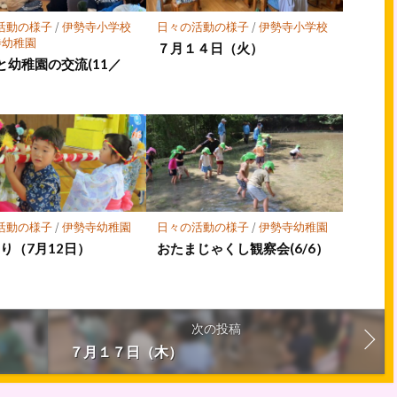
活動の様子
/
伊勢寺小学校
日々の活動の様子
/
伊勢寺小学校
寺幼稚園
７月１４日（火）
と幼稚園の交流(11／
活動の様子
/
伊勢寺幼稚園
日々の活動の様子
/
伊勢寺幼稚園
り（7月12日）
おたまじゃくし観察会(6/6）
次の投稿
７月１７日（木）