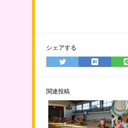
シェアする
は
Twitter
て
で
な
シ
ブ
ェ
ッ
ア
関連投稿
ク
マ
ー
ク
に