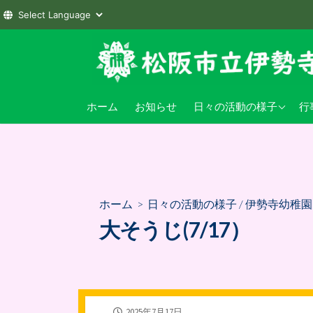
コ
ン
テ
ン
伊勢寺小学校
小
ホーム
お知らせ
日々の活動の様子
行
ツ
へ
伊勢寺幼稚園
幼
ス
キ
ッ
プ
ホーム
>
日々の活動の様子
/
伊勢寺幼稚園
大そうじ(7/17）
公
2025年7月17日