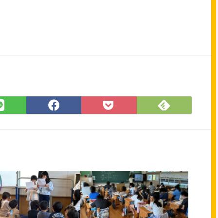
Feedly
LINE
Facebook
Pocket
で
で
で
に
購
シ
シ
保
読
ェ
ェ
存
ア
ア