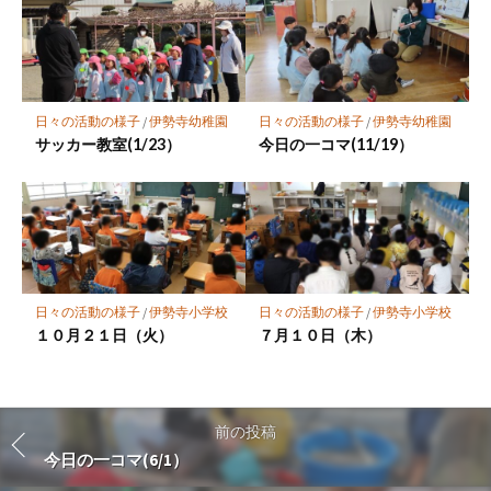
日々の活動の様子
/
伊勢寺幼稚園
日々の活動の様子
/
伊勢寺幼稚園
サッカー教室(1/23）
今日の一コマ(11/19）
日々の活動の様子
/
伊勢寺小学校
日々の活動の様子
/
伊勢寺小学校
１０月２１日（火）
７月１０日（木）
前の投稿
今日の一コマ(6/1）