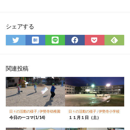
シェアする
は
Fee
Twitter
LINE
Facebook
Pocket
て
で
で
で
で
に
な
購
シ
シ
シ
保
ブ
読
ェ
ェ
ェ
存
ッ
ア
ア
ア
関連投稿
ク
マ
ー
ク
に
保
日々の活動の様子
/
伊勢寺幼稚園
日々の活動の様子
/
伊勢寺小学校
存
今日の一コマ(1/14)
１１月１日（土）