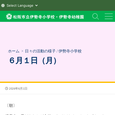
コ
検
メ
ン
索
ニ
テ
切
ュ
ン
り
ー
替
ツ
え
へ
ホーム
>
日々の活動の様子
/
伊勢寺小学校
ス
６月１日（月）
キ
ッ
プ
公
2026年6月1日
開
日
〔朝〕