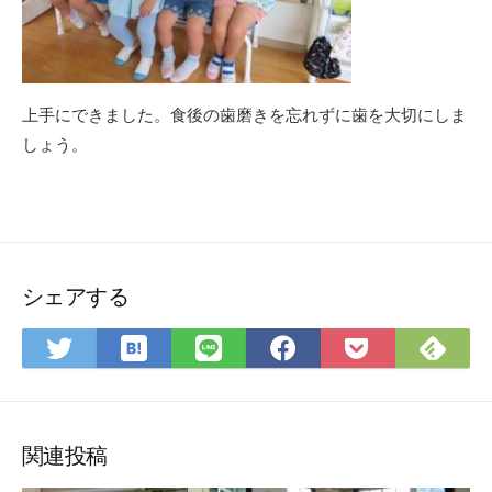
上手にできました。食後の歯磨きを忘れずに歯を大切にしま
しょう。
シェアする
は
Fee
Twitter
LINE
Facebook
Pocket
て
で
で
で
で
に
な
購
シ
シ
シ
保
ブ
読
ェ
ェ
ェ
存
ッ
ア
ア
ア
関連投稿
ク