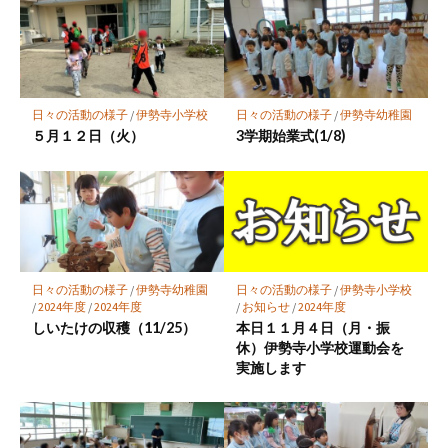
マ
ー
ク
に
保
日々の活動の様子
/
伊勢寺小学校
日々の活動の様子
/
伊勢寺幼稚園
存
５月１２日（火）
3学期始業式(1/8)
日々の活動の様子
/
伊勢寺小学校
日々の活動の様子
/
伊勢寺幼稚園
/
お知らせ
/
2024年度
/
2024年度
/
2024年度
本日１１月４日（月・振
しいたけの収穫（11/25）
休）伊勢寺小学校運動会を
実施します