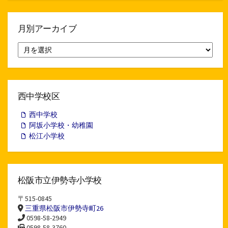
月別アーカイブ
月
別
ア
ー
カ
イ
西中学校区
ブ
西中学校
阿坂小学校・幼稚園
松江小学校
松阪市立伊勢寺小学校
〒515-0845
三重県松阪市伊勢寺町26
0598-58-2949
0598-58-3760