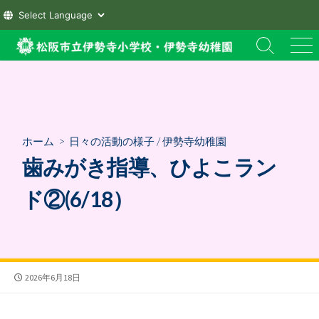
コ
検
メ
ン
索
ニ
テ
切
ュ
ン
り
ー
替
ツ
え
へ
ホーム
>
日々の活動の様子
/
伊勢寺幼稚園
ス
歯みがき指導、ひよこラン
キ
ッ
ド②(6/18）
プ
公
2026年6月18日
開
日