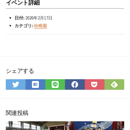
イベント詳細
日付:
2026年2月17日
カテゴリ:
幼稚園
シェアする
は
Fee
Twitter
LINE
Facebook
Pocket
て
で
で
で
で
に
な
購
シ
シ
シ
保
ブ
読
ェ
ェ
ェ
存
ッ
ア
ア
ア
関連投稿
ク
マ