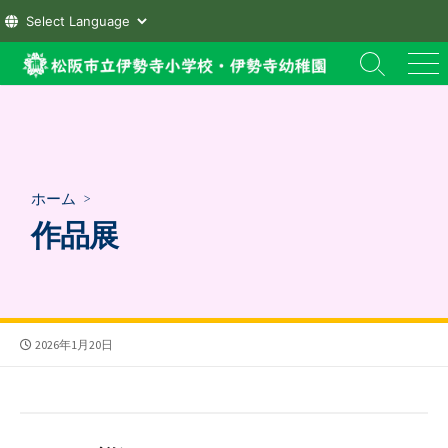
コ
検
メ
ン
索
ニ
テ
切
ュ
ン
り
ー
替
ツ
え
へ
ホーム
>
ス
作品展
キ
ッ
プ
公
2026年1月20日
開
日